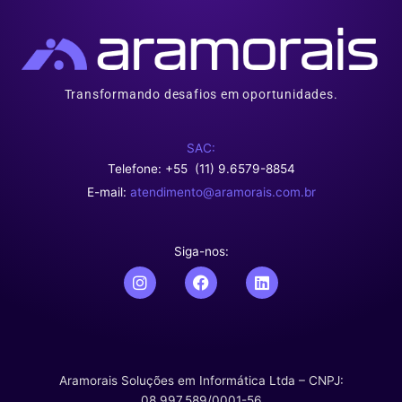
Transformando desafios em oportunidades.
SAC:
Telefone: +55 (11) 9.6579-8854
E-mail:
atendimento@aramorais.com.br
Siga-nos:
I
F
L
n
a
i
s
c
n
t
e
k
a
b
e
g
o
d
r
o
i
Aramorais Soluções em Informática Ltda – CNPJ:
a
k
n
08.997.589/0001-56