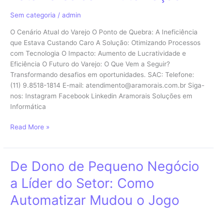
Estão
Alcançando
Sem categoria
/
admin
Novos
O Cenário Atual do Varejo O Ponto de Quebra: A Ineficiência
Patamares
que Estava Custando Caro A Solução: Otimizando Processos
com
com Tecnologia O Impacto: Aumento de Lucratividade e
Automação
Eficiência O Futuro do Varejo: O Que Vem a Seguir?
Transformando desafios em oportunidades. SAC: Telefone:
(11) 9.8518-1814 E-mail: atendimento@aramorais.com.br Siga-
nos: Instagram Facebook Linkedin Aramorais Soluções em
Informática
Read More »
De Dono de Pequeno Negócio
De
Dono
a Líder do Setor: Como
de
Pequeno
Automatizar Mudou o Jogo
Negócio
a