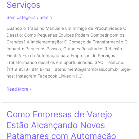
A
Serviços
Revolução
da
Sem categoria
/
admin
Automação
em
Quando o Trabalho Manual é um Inimigo da Produtividade O
Empresas
Desafio: Como Pequenas Equipes Podem Competir com os
de
Grandes? A Implementação: O Começo da Transformação O
Serviços
Impacto: Pequenos Passos, Grandes Resultados Reflexão
Final: A Era da Automação para Empresas de Serviços
Transformando desafios em oportunidades. SAC: Telefone:
(11) 9.8518-1814 E-mail: atendimento@aramorais.com.br Siga-
nos: Instagram Facebook Linkedin […]
Read More »
Como Empresas de Varejo
Como
Empresas
Estão Alcançando Novos
de
Varejo
Patamares com Automação