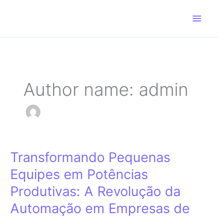
Ir
Men
para
o
princ
conteúdo
Author name: admin
Transformando Pequenas
Transformando
Pequenas
Equipes em Potências
Equipes
em
Produtivas: A Revolução da
Potências
Automação em Empresas de
Produtivas: